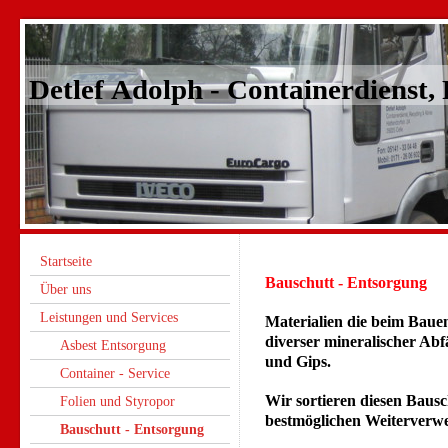
Detlef Adolph - Containerdienst,
Startseite
Bauschutt - Entsorgung
Über uns
Leistungen und Services
Materialien die beim Baue
diverser mineralischer Abfä
Asbest Entsorgung
und Gips.
Container - Service
Wir sortieren diesen Bausc
Folien und Styropor
bestmöglichen Weiterverwe
Bauschutt - Entsorgung