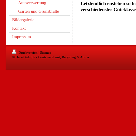
Autoverwertung
Letztendlich enstehen so 
verschiedenster Güteklasse
Garten und Grünabfälle
Bildergalerie
Kontakt
Impressum
Druckversion
|
Sitemap
© Detlef Adolph - Containerdienst, Recycling & Abriss