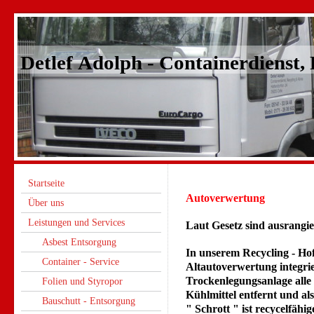
Detlef Adolph - Containerdienst,
Startseite
Autoverwertung
Über uns
Leistungen und Services
Laut Gesetz sind ausrangie
Asbest Entsorgung
In unserem Recycling - Hof 
Container - Service
Altautoverwertung integrie
Trockenlegungsanlage alle 
Folien und Styropor
Kühlmittel entfernt und al
Bauschutt - Entsorgung
" Schrott " ist recycelfähig