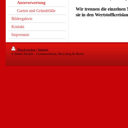
Autoverwertung
Wir trennen die einzelnen 
Garten und Grünabfälle
sie in den Wertstoffkreisla
Bildergalerie
Kontakt
Impressum
Druckversion
|
Sitemap
© Detlef Adolph - Containerdienst, Recycling & Abriss