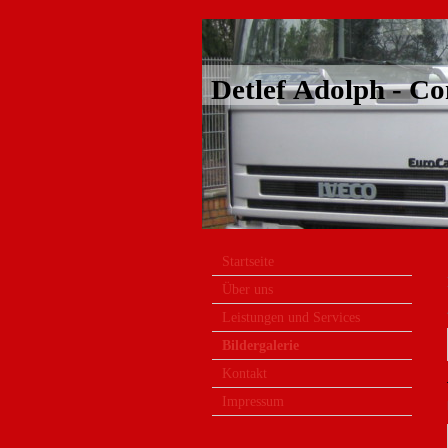
Detlef Adolph - Co
Startseite
Über uns
Leistungen und Services
Bildergalerie
Kontakt
Impressum